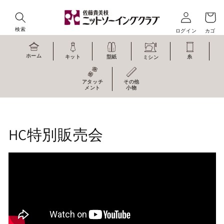
コンテ
ンツに
進む
検索
ログイン
カゴ
ホーム
キット
型紙
糸
ミシン
アタッチ
その他
メント
小物
コ
HC特別販売会
レ
ク
シ
ョ