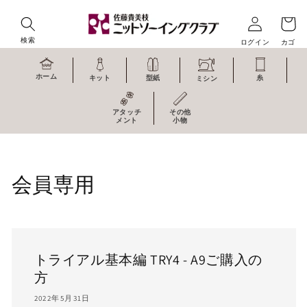
コンテ
ンツに
進む
検索
ログイン
カゴ
ホーム
キット
型紙
糸
ミシン
アタッチ
その他
メント
小物
会員専用
トライアル基本編 TRY4 - A9ご購入の
方
2022年5月31日